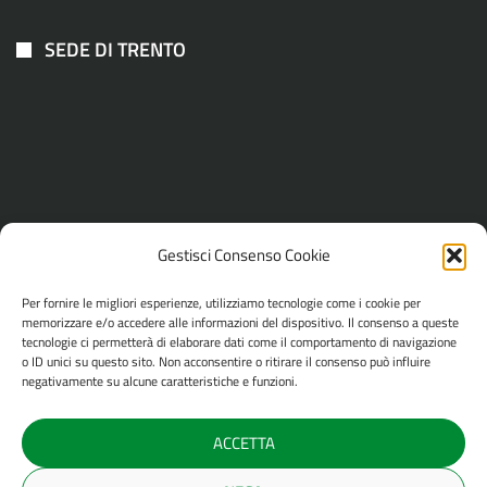
SEDE DI TRENTO
Gestisci Consenso Cookie
Via Maccani 201, 38121 Trento
+39 0461.913325
Per fornire le migliori esperienze, utilizziamo tecnologie come i cookie per
memorizzare e/o accedere alle informazioni del dispositivo. Il consenso a queste
tecnologie ci permetterà di elaborare dati come il comportamento di navigazione
col.vertn@libero.it
o ID unici su questo sito. Non acconsentire o ritirare il consenso può influire
negativamente su alcune caratteristiche e funzioni.
ACCETTA
Copyright © 2026 Colorificio Veronese s.r.l. | Tutti i diritti sono